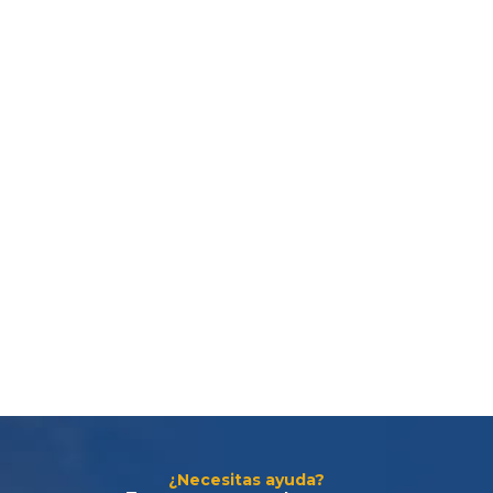
Te ayudamos con la elección más adecuada
a tus
requerimientos.
¿Necesitas ayuda?