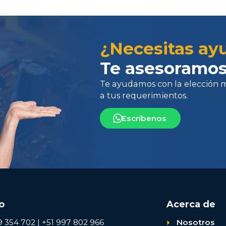
Te ayudamos con la elección más 
¿Necesitas ay
a tus requerimientos.
Te asesoramos
Escríbenos
o
Acerca de
9 354 702 | +51 997 802 966
Nosotros