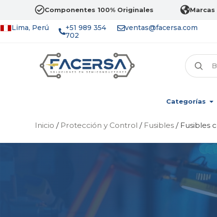
Componentes 100% Originales
Marcas 
Lima, Perú
+51 989 354
ventas@facersa.com
702
Categorías
Inicio
/
Protección y Control
/
Fusibles
/ Fusibles 