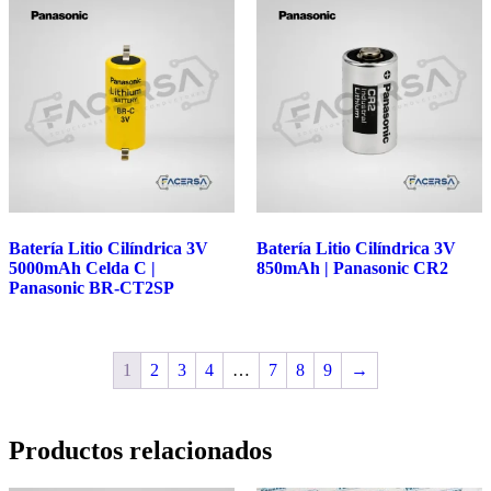
Batería Litio Cilíndrica 3V
Batería Litio Cilíndrica 3V
5000mAh Celda C |
850mAh | Panasonic CR2
Panasonic BR-CT2SP
1
2
3
4
…
7
8
9
→
Productos relacionados