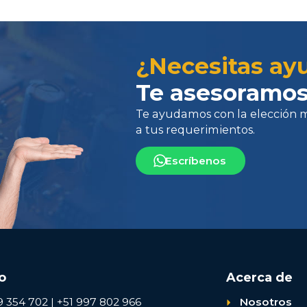
Te ayudamos con la elección más 
¿Necesitas ay
a tus requerimientos.
Te asesoramos
Escríbenos
o
Acerca de
9 354 702 | +51 997 802 966
Nosotros