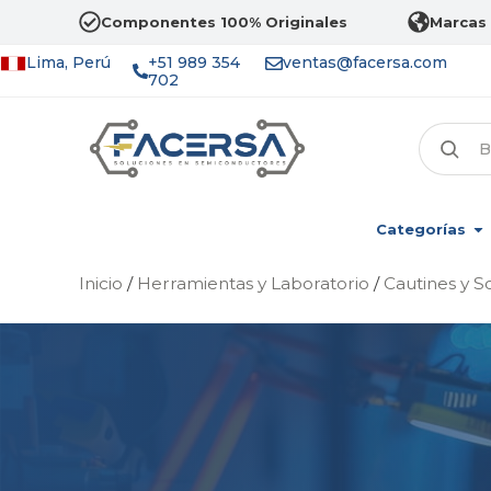
Componentes 100% Originales
Marcas 
Lima, Perú
+51 989 354
ventas@facersa.com
702
Categorías
Inicio
/
Herramientas y Laboratorio
/
Cautines y S