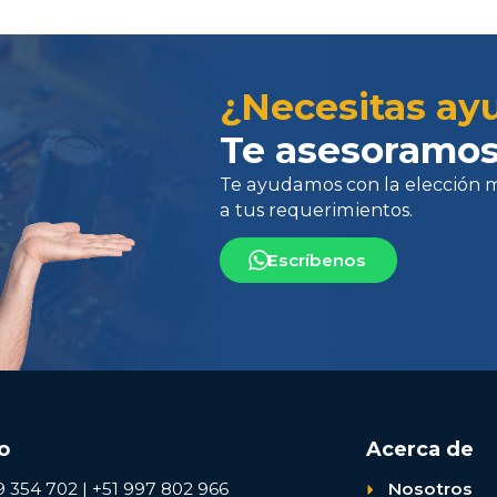
Te ayudamos con la elección más 
¿Necesitas ay
a tus requerimientos.
Te asesoramos
Escríbenos
o
Acerca de
9 354 702 | +51 997 802 966
Nosotros