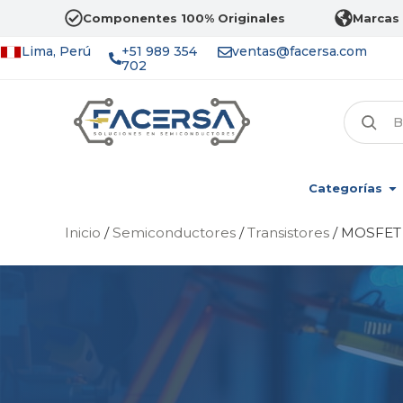
Componentes 100% Originales
Marcas 
Lima, Perú
+51 989 354
ventas@facersa.com
702
Categorías
Inicio
/
Semiconductores
/
Transistores
/ MOSFET 