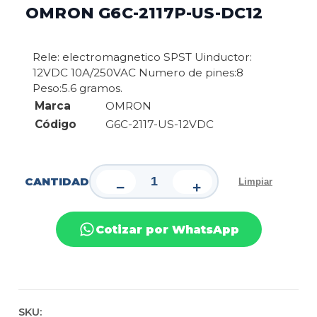
OMRON G6C-2117P-US-DC12
Rele: electromagnetico SPST Uinductor:
12VDC 10A/250VAC Numero de pines:8
Peso:5.6 gramos.
Marca
OMRON
Código
G6C-2117-US-12VDC
CANTIDAD
Limpiar
−
+
Cotizar por WhatsApp
SKU: