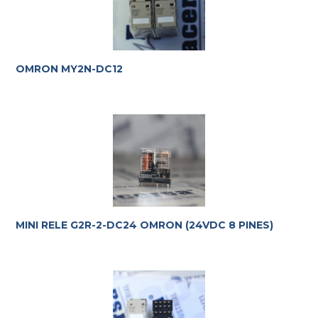
OMRON MY2N-DC12
MINI RELE G2R-2-DC24 OMRON (24VDC 8 PINES)
Te ayudamos con la elección más adecuada
a tus