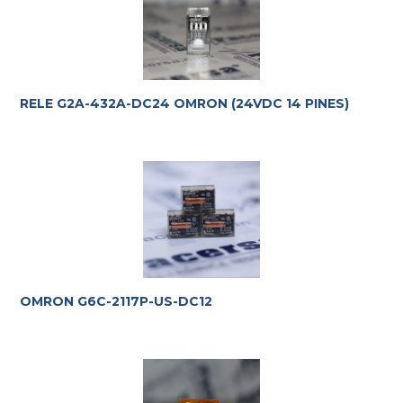
RELE G2A-432A-DC24 OMRON (24VDC 14 PINES)
OMRON G6C-2117P-US-DC12
Te ayudamos con la elección más adecuada
a tus