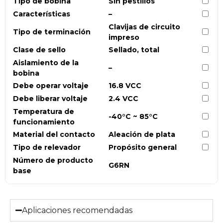
Tipo de bobina
Sin pestillos
Características
–
Clavijas de circuito
Tipo de terminación
impreso
Clase de sello
Sellado, total
Aislamiento de la
–
bobina
Debe operar voltaje
16.8 VCC
Debe liberar voltaje
2.4 VCC
Temperatura de
-40°C ~ 85°C
funcionamiento
Material del contacto
Aleación de plata
Tipo de relevador
Propósito general
Número de producto
G6RN
base
Aplicaciones recomendadas