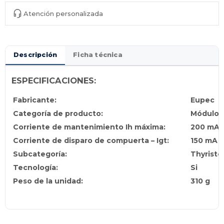
Atención personalizada
Descripción
Ficha técnica
ESPECIFICACIONES:
Fabricante:
Eupec
Categoría de producto:
Módulos
Corriente de mantenimiento Ih máxima:
200 mA
Corriente de disparo de compuerta – Igt:
150 mA
Subcategoría:
Thyristo
Tecnología:
Si
Peso de la unidad:
310 g