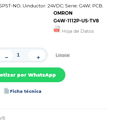
 SPST-NO; Uinductor: 24VDC; Serie: G4W; PCB.
rca
OMRON
G4W-1112P-US-TV8
Hoja de Datos
Limpiar
−
+
otizar por WhatsApp
Ficha técnica
TV8