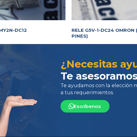
MY2N-DC12
RELE G5V-1-DC24 OMRON 
Te ayudamos con la elección más 
PINES)
a tus requerimientos.
¿Necesitas ay
Te asesoramos
Escríbenos