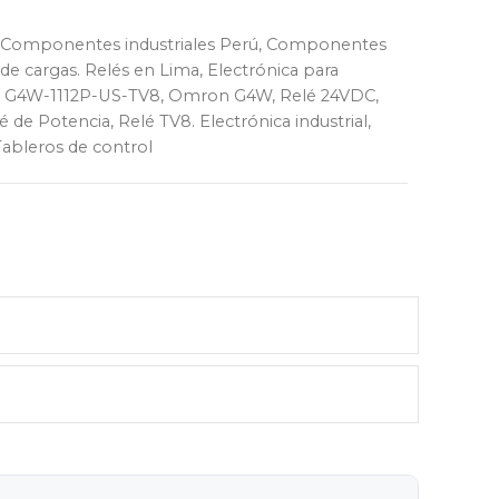
Componentes industriales Perú
,
Componentes
de cargas. Relés en Lima
,
Electrónica para
,
G4W-1112P-US-TV8
,
Omron G4W
,
Relé 24VDC
,
é de Potencia
,
Relé TV8. Electrónica industrial
,
Tableros de control