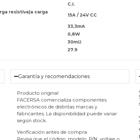
C.I.
ga resistiva)a carga
15A / 24V CC
33,3mA
0,8W
30mΩ
27.9
Garantía y recomendaciones
Producto original
FACERSA comercializa componentes
electrónicos de distintas marcas y
fabricantes. La disponibilidad puede variar
según stock.
Verificación antes de compra
Revisa que el código, modelo, P/N, voltaje o