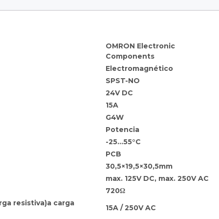
OMRON Electronic
Components
Electromagnético
SPST-NO
24V DC
15A
G4W
Potencia
-25…55°C
PCB
30,5×19,5×30,5mm
max. 125V DC, max. 250V AC
720Ω
a resistiva)a carga
15A / 250V AC