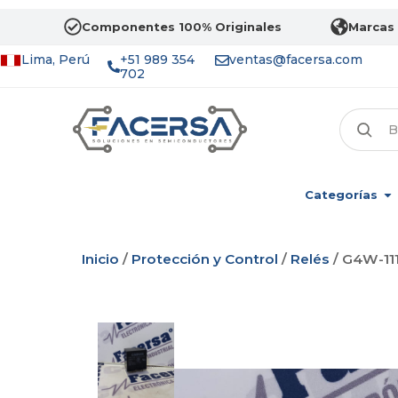
Componentes 100% Originales
Marcas 
Lima, Perú
+51 989 354
ventas@facersa.com
702
Categorías
Inicio
/
Protección y Control
/
Relés
/ G4W-11