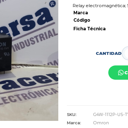
Relay electromagnética
;
Ma
Código
Ficha Técnica
CANTIDAD
C
SKU:
G4W-1112P-US-
Marca:
Omron