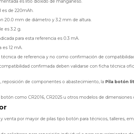
umentada es litio dióxido de manganeso.
al es de 220mAh.
on 20.0 mm de diámetro y 3.2 mm de altura.
e es 3.2 g.
icada para esta referencia es 0.3 mA.
a es 12 mA.
écnica de referencia y no como confirmación de compatibilidad 
compatibilidad confirmada deben validarse con ficha técnica ofi
, reposición de componentes o abastecimiento, la
Pila botón 
ipo botón como CR2016, CR2025 u otros modelos de dimensiones 
or
enta por mayor de pilas tipo botón para técnicos, talleres, empr