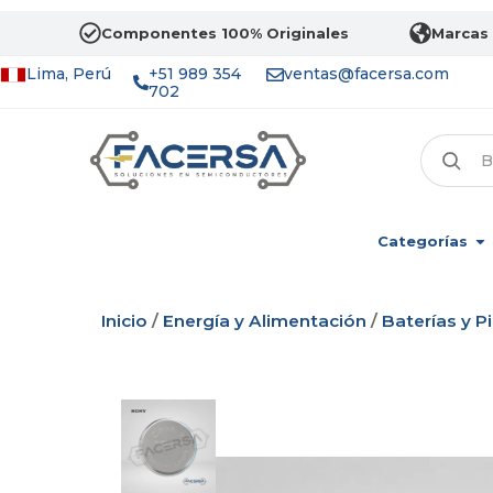
Componentes 100% Originales
Marcas 
Lima, Perú
+51 989 354
ventas@facersa.com
702
Categorías
Inicio
/
Energía y Alimentación
/
Baterías y Pi