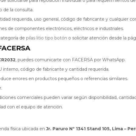
e solicitarse para reposición individual o para requerimientos d
 de la consulta.
idad requerida, uso general, código de fabricante y cualquier co
es de componentes electrónicos, eléctricos e industriales.
categoría de
pilas litio tipo botón
o solicitar atención desde la pá
 FACERSA
 CR2032
, puedes comunicarte con FACERSA por WhatsApp.
interno, código de fabricante y cantidad requerida.
duce errores en productos pequeños o referencias similares.
.
iciones comerciales pueden variar según disponibilidad, cantidad
dad con el equipo de atención.
nda física ubicada en
Jr. Paruro Nº 1341 Stand 105, Lima – Pe