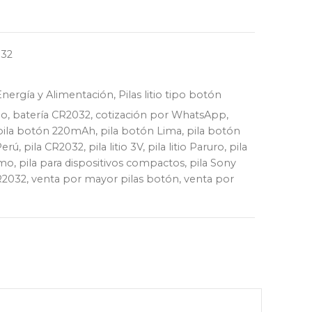
32
Energía y Alimentación
,
Pilas litio tipo botón
io
,
batería CR2032
,
cotización por WhatsApp
,
pila botón 220mAh
,
pila botón Lima
,
pila botón
Perú
,
pila CR2032
,
pila litio 3V
,
pila litio Paruro
,
pila
umo
,
pila para dispositivos compactos
,
pila Sony
R2032
,
venta por mayor pilas botón
,
venta por