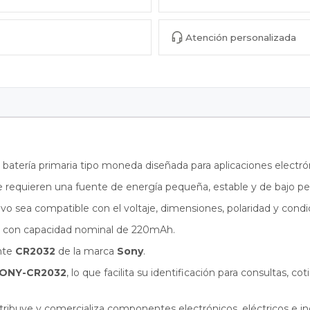
Atención personalizada
 batería primaria tipo moneda diseñada para aplicaciones electr
equieren una fuente de energía pequeña, estable y de bajo perf
sitivo sea compatible con el voltaje, dimensiones, polaridad y con
3V con capacidad nominal de 220mAh.
ante
CR2032
de la marca
Sony
.
ONY-CR2032
, lo que facilita su identificación para consultas, 
tribuye y comercializa componentes electrónicos, eléctricos e in