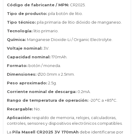
Código de fabricante / MPN:
CR2025.
Tipo de producto:
pila botón de litio.
Tipo técnico:
pila primaria de litio dióxido de manganeso.
Tecnología:
litio primario.
Química:
Manganese Dioxide-Li / Organic Electrolyte.
Voltaje nominal:
3V.
Capacidad nominal:
170mAh.
Formato:
botón / moneda.
Dimensiones:
Ø20.0mm x 2.5mm.
Peso aproximado:
2.5g.
Corriente nominal de descarga:
0.2mA.
Rango de temperatura de operación:
-20°C a +85°C.
Recargable:
No.
Aplicación:
respaldo de memoria, relojes, calculadoras,
controles, sensores y dispositivos electrónicos compatibles.
La
Pila Maxell CR2025 3V 170mAh
debe identificarse por