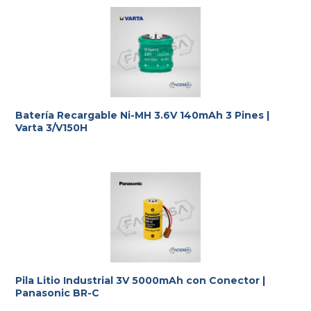
Te ayudamos con la elección más adecuada
a tus
requerimientos.
Batería Recargable Ni-MH 3.6V 140mAh 3 Pines |
Varta 3/V150H
Pila Litio Industrial 3V 5000mAh con Conector |
Panasonic BR-C