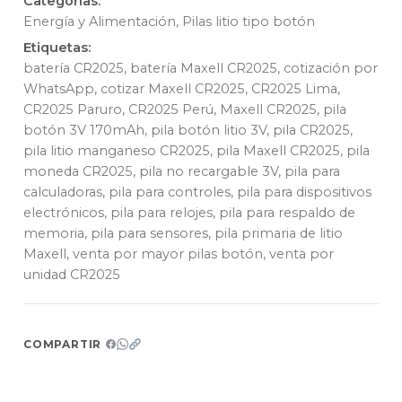
Categorías:
Energía y Alimentación
,
Pilas litio tipo botón
Etiquetas:
batería CR2025
,
batería Maxell CR2025
,
cotización por
WhatsApp
,
cotizar Maxell CR2025
,
CR2025 Lima
,
CR2025 Paruro
,
CR2025 Perú
,
Maxell CR2025
,
pila
botón 3V 170mAh
,
pila botón litio 3V
,
pila CR2025
,
pila litio manganeso CR2025
,
pila Maxell CR2025
,
pila
moneda CR2025
,
pila no recargable 3V
,
pila para
calculadoras
,
pila para controles
,
pila para dispositivos
electrónicos
,
pila para relojes
,
pila para respaldo de
memoria
,
pila para sensores
,
pila primaria de litio
Maxell
,
venta por mayor pilas botón
,
venta por
unidad CR2025
COMPARTIR