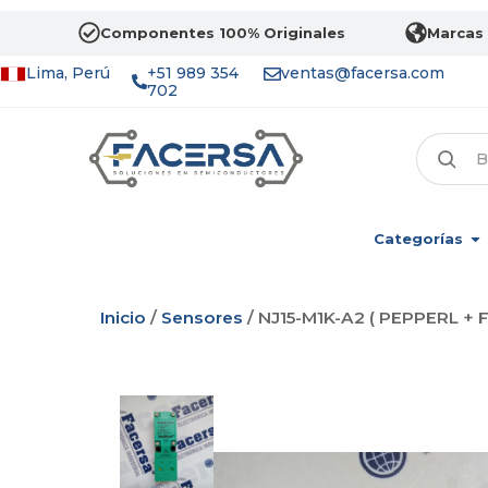
Componentes 100% Originales
Marcas 
Lima, Perú
+51 989 354
ventas@facersa.com
702
Categorías
Inicio
/
Sensores
/ NJ15-M1K-A2 ( PEPPERL + 