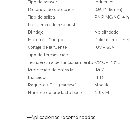
Tipo de sensor
Inductivo
Distancia de detección
0.591″ (15mm)
Tipo de salida
PNP-NC/NO, 4 hi
Frecuencia de respuesta
–
Blindaje
No blindado
Material – Cuerpo
Polibutileno teref
Voltaje de la fuente
10V ~ 60V
Tipo de terminación
–
Temperatura de funcionamiento
-25°C ~ 70°C
Protección de entrada
IP67
Indicador
LED
Paquete / Caja (carcasa)
Módulo
Número de producto base
NJ15-M1
Aplicaciones recomendadas