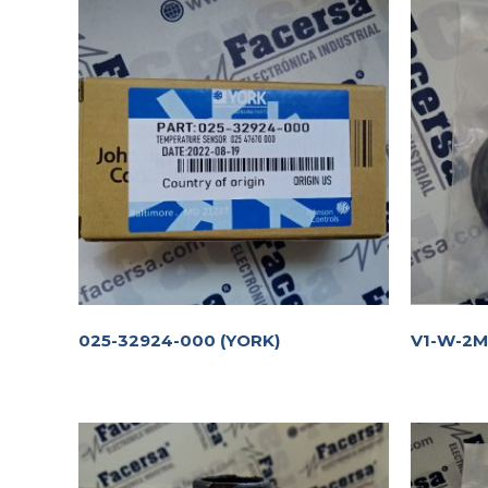
025-32924-000 (YORK)
V1-W-2M