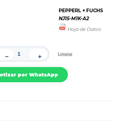
rca
PEPPERL + FUCHS
NJ15-M1K-A2
Hoja de Datos
Limpiar
−
+
otizar por WhatsApp