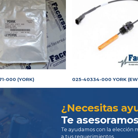
71-000 (YORK)
025-40334-000 YORK (EW
Te ayudamos con la elección más 
a tus requerimientos.
¿Necesitas ay
Te asesoramos