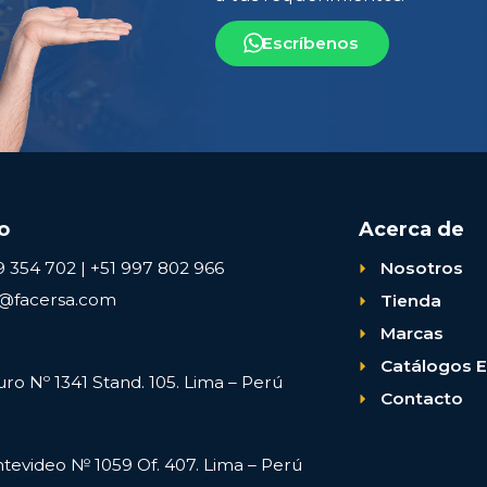
Escríbenos
o
Acerca de
9 354 702 | +51 997 802 966
Nosotros
s@facersa.com
Tienda
Marcas
Catálogos E
uro Nº 1341 Stand. 105. Lima – Perú
Contacto
ntevideo № 1059 Of. 407. Lima – Perú