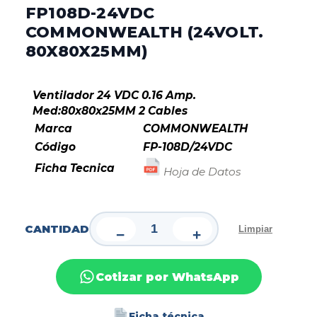
FP108D-24VDC
COMMONWEALTH (24VOLT.
80X80X25MM)
Ventilador 24 VDC 0.16 Amp.
Med:80x80x25MM 2 Cables
Marc
a
COMMONWEALTH
Código
FP-108D/24VDC
Ficha Tecnica
Hoja de Datos
CANTIDAD
Limpiar
−
+
Cotizar por WhatsApp
Ficha técnica