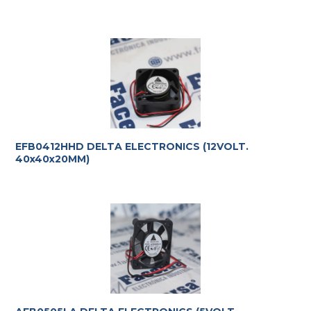
EFB0412HHD DELTA ELECTRONICS (12VOLT.
40x40x20MM)
Te ayudamos con la elección más adecuada
a tus
requerimientos.