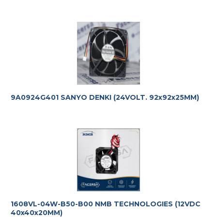
9A0924G401 SANYO DENKI (24VOLT. 92x92x25MM)
1608VL-04W-B50-B00 NMB TECHNOLOGIES (12VDC
40x40x20MM)