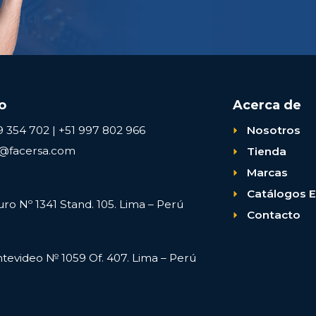
o
Acerca de
9 354 702 | +51 997 802 966
Nosotros
s@facersa.com
Tienda
Marcas
Catálogos E
uro Nº 1341 Stand. 105. Lima – Perú
Contacto
ntevideo № 1059 Of. 407. Lima – Perú