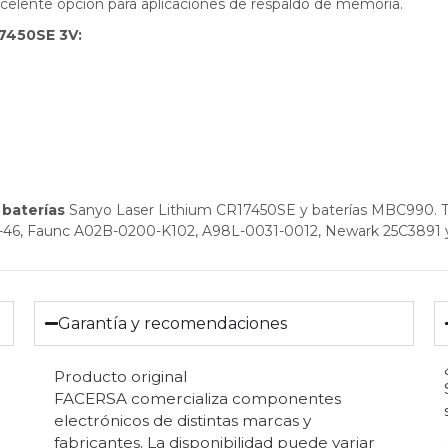
 excelente opción para aplicaciones de respaldo de memoria.
17450SE 3V:
 baterías
Sanyo Laser Lithium CR17450SE y baterías MBC990. 
46, Faunc A02B-0200-K102, A98L-0031-0012, Newark 25C3891 
Garantía y recomendaciones
Producto original
FACERSA comercializa componentes
electrónicos de distintas marcas y
fabricantes. La disponibilidad puede variar