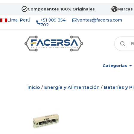
Componentes 100% Originales
Marcas 
Lima, Perú
+51 989 354
ventas@facersa.com
702
Categorías
Inicio
/
Energía y Alimentación
/
Baterías y Pi