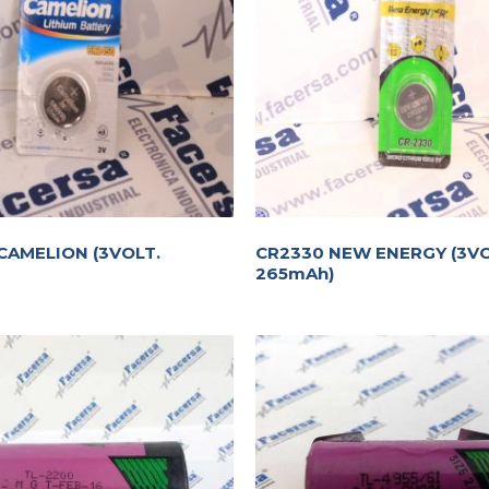
CAMELION (3VOLT.
CR2330 NEW ENERGY (3VO
265mAh)