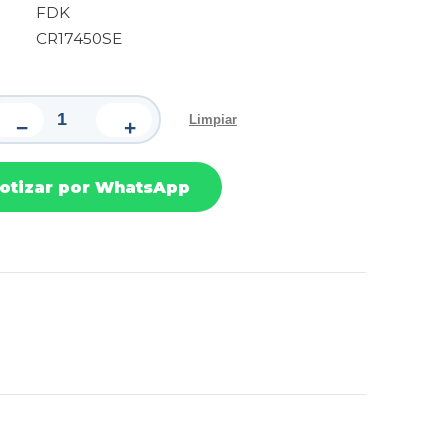
FDK
CR17450SE
Limpiar
−
+
otizar por WhatsApp