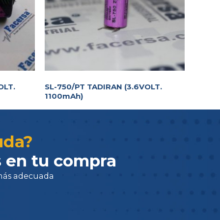
OLT.
SL-750/PT TADIRAN (3.6VOLT.
1100mAh)
adecuada
uda?
 en tu compra