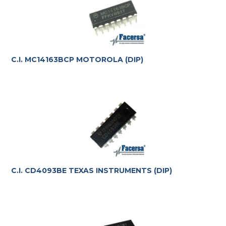
C.I. MC14163BCP MOTOROLA (DIP)
C.I. CD4093BE TEXAS INSTRUMENTS (DIP)