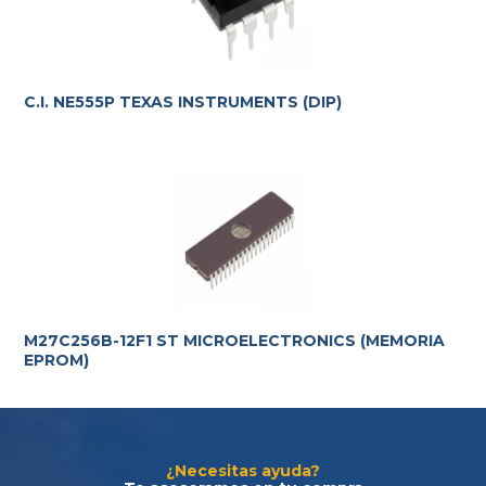
C.I. NE555P TEXAS INSTRUMENTS (DIP)
Te ayudamos con la elección más adecuada
a tus
requerimientos.
M27C256B-12F1 ST MICROELECTRONICS (MEMORIA
EPROM)
¿Necesitas ayuda?