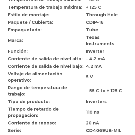
Temperatura de trabajo máxima:
+ 125 C
Estilo de montaje:
Through Hole
Paquete / Cubierta:
CDIP-16
Empaquetado:
Tube
Texas
Marca:
Instruments
Función:
Inverter
Corriente de salida de nivel alto:
– 4.2 mA
Corriente de salida de nivel bajo:
4.2 mA
Voltaje de alimentación
5 V
operativo:
Rango de temperatura de
– 55 C to + 125 C
trabajo:
Tipo de producto:
Inverters
Tiempo de retardo de
110 ns
propagación:
Corriente de reposo:
20 nA
Serie:
CD4069UB-MIL