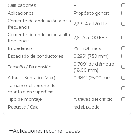
Calificaciones
–
Aplicaciones
Propósito general
Corriente de ondulación a baja
2,219 A a 120 Hz
frecuencia
Corriente de ondulación a alta
2,61 A a 100 kHz
frecuencia
Impedancia
29 mOhmios
Espaciado de conductores
0,295″ (7,50 mm)
0,709″ de diámetro
Tamaño / Dimensión
(18,00 mm)
Altura – Sentado (Máx.)
0,984″ (25,00 mm)
Tamaño del terreno de
–
montaje en superficie
Tipo de montaje
A través del orificio
Paquete / Caja
radial, puede
Aplicaciones recomendadas