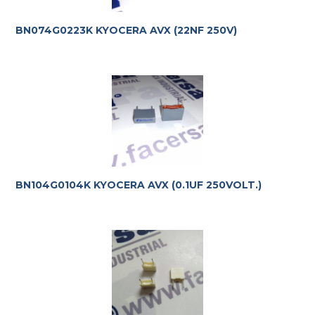
BN074G0223K KYOCERA AVX (22NF 250V)
BN104G0104K KYOCERA AVX (0.1UF 250VOLT.)