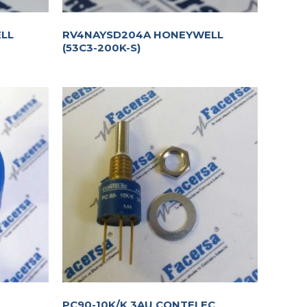
LL
RV4NAYSD204A HONEYWELL
(53C3-200K-S)
PC90-10K/K 3AU CONTELEC