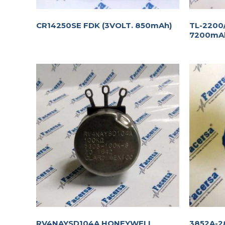
CR14250SE FDK (3VOLT. 850mAh)
TL-2200
7200mA
RV4NAYSD104A HONEYWELL
3852A-2