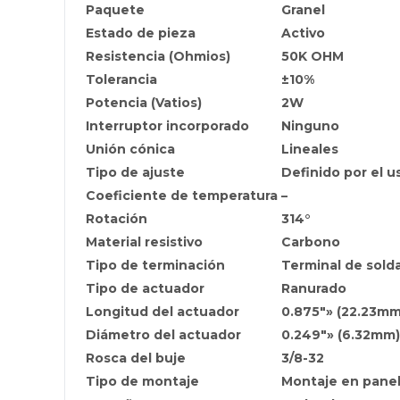
Paquete
Granel
Estado de pieza
Activo
Resistencia (Ohmios)
50K OHM
Tolerancia
±10%
Potencia (Vatios)
2W
Interruptor incorporado
Ninguno
Unión cónica
Lineales
Tipo de ajuste
Definido por el u
Coeficiente de temperatura
–
Rotación
314°
Material resistivo
Carbono
Tipo de terminación
Terminal de sold
Tipo de actuador
Ranurado
Longitud del actuador
0.875″» (22.23mm
Diámetro del actuador
0.249″» (6.32mm)
Rosca del buje
3/8-32
Tipo de montaje
Montaje en pane