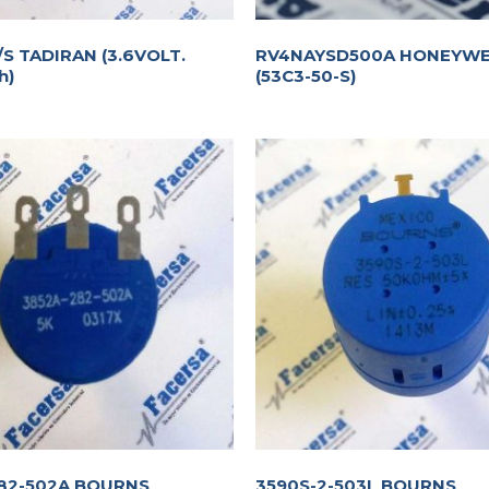
/S TADIRAN (3.6VOLT.
RV4NAYSD500A HONEYWE
h)
(53C3-50-S)
82-502A BOURNS
3590S-2-503L BOURNS