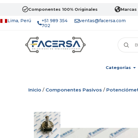
Componentes 100% Originales
Marcas 
Lima, Perú
+51 989 354
ventas@facersa.com
702
Categorías
Inicio
/
Componentes Pasivos
/
Potencióme