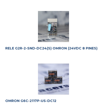
RELE G2R-2-SND-DC24(S) OMRON (24VDC 8 PINES)
OMRON G6C-2117P-US-DC12