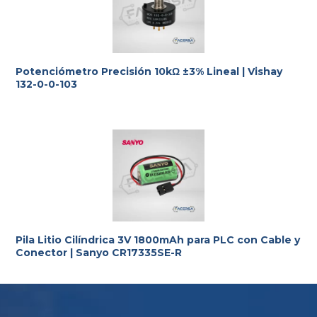
Te ayudamos con la elección más adecuada
a tus
requerimientos.
Potenciómetro Precisión 10kΩ ±3% Lineal | Vishay
132-0-0-103
Pila Litio Cilíndrica 3V 1800mAh para PLC con Cable y
Conector | Sanyo CR17335SE-R