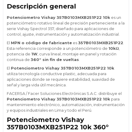
Descripción general
Potenciometro Vishay 357B0103MXB251P22 10k
es un
potenciómetro rotativo lineal de precisión perteneciente a la
serie Vishay Spectrol 357, diseñado para aplicaciones de
control, ajuste, instrumentación y automatización industrial.
El
MPN o código de fabricante
es
357B0103MXB251P22
.
Esta referencia corresponde a un potenciómetro de
10kΩ
,
potencia de
1W
, curva lineal, montaje en panel y rotación
continua de
360° sin fin de vueltas
.
El
Potenciometro Vishay 357B0103MXB251P22 10k
utiliza tecnología conductive plastic, adecuada para
aplicaciones donde se requiere estabilidad, suavidad de
señal y larga vida útil mecánica.
FACERSA / Facer Soluciones Electrónicas S.A.C. distribuye el
Potenciometro Vishay 357B0103MXB251P22 10k
para
mantenimiento electrónico, automatización, instrumentación
y equipos industriales en Lima y todo el Perú.
Potenciometro Vishay
357B0103MXB251P22 10k 360°