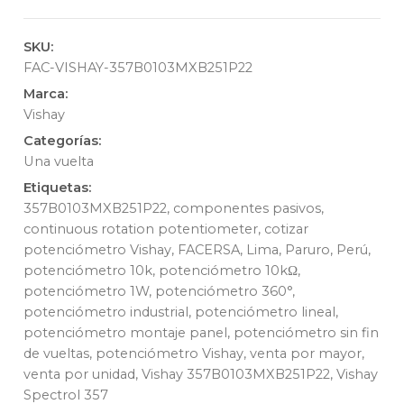
SKU:
FAC-VISHAY-357B0103MXB251P22
Marca:
Vishay
Categorías:
Una vuelta
Etiquetas:
357B0103MXB251P22
,
componentes pasivos
,
continuous rotation potentiometer
,
cotizar
potenciómetro Vishay
,
FACERSA
,
Lima
,
Paruro
,
Perú
,
potenciómetro 10k
,
potenciómetro 10kΩ
,
potenciómetro 1W
,
potenciómetro 360°
,
potenciómetro industrial
,
potenciómetro lineal
,
potenciómetro montaje panel
,
potenciómetro sin fin
de vueltas
,
potenciómetro Vishay
,
venta por mayor
,
venta por unidad
,
Vishay 357B0103MXB251P22
,
Vishay
Spectrol 357