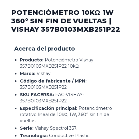
POTENCIÓMETRO 10KΩ 1W
360° SIN FIN DE VUELTAS |
VISHAY 357B0103MXB251P22
Acerca del producto
Producto:
Potenciómetro Vishay
357B0103MXB251P22 10kΩ.
Marca:
Vishay.
Código de fabricante / MPN:
357B0103MXB251P22.
SKU FACERSA:
FAC-VISHAY-
357B0103MXB251P22.
Especificación principal:
Potenciómetro
rotativo lineal de 10kΩ, 1W, 360° sin fin de
vueltas.
Serie:
Vishay Spectrol 357.
Tecnología:
Conductive Plastic.