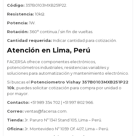
Código:
357B0103MXB251P22.
Resistencia:
10kΩ.
Potencia:
1W.
Rotación:
360° continua / sin fin de vueltas.
Cantidad requerida:
Indicar cantidad para cotización.
Atención en Lima, Perú
FACERSA ofrece componentes electrónicos,
potenciómetros industriales, resistencias variables y
soluciones para automatización y mantenimiento electrónico.
Si buscas el
Potenciometro Vishay 357B0103MXB251P22
10k
, puedes solicitar cotización para compra por unidad o
por mayor.
Contacto:
+51 989 354 702 | +51 997 802 966.
Correo:
ventas@facersa.com.
Tienda:
Jr. Paruro Nº 1341 Stand 105, Lima – Perú.
Oficina:
Jr. Montevideo Nº 1059 Of. 407, Lima – Perú.