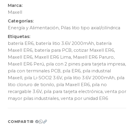
Marca:
Maxell
Categorías:
Energía y Alimentación
,
Pilas litio tipo axial/cilíndrica
Etiquetas:
batería ER6
,
batería litio 3.6V 2000mAh
,
batería
Maxell ER6
,
batería para PCB
,
cotizar Maxell ER6
,
Maxell ER6
,
Maxell ER6 Lima
,
Maxell ER6 Paruro
,
Maxell ER6 Perú
,
pila con 2 pines para tarjeta impresa
,
pila con terminales PCB
,
pila ER6
,
pila industrial
Maxell
,
pila Li-SOCl2 3.6V
,
pila litio 3.6V 2000mAh
,
pila
litio cloruro de tionilo
,
pila Maxell ER6
,
pila no
recargable 3.6V
,
pila para tarjeta electrónica
,
venta por
mayor pilas industriales
,
venta por unidad ER6
COMPARTIR