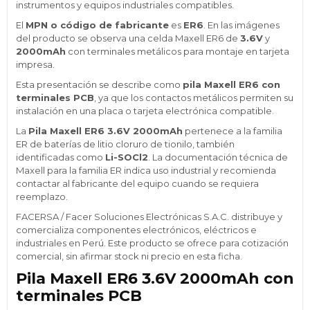
instrumentos y equipos industriales compatibles.
El
MPN o código de fabricante
es
ER6
. En las imágenes
del producto se observa una celda Maxell ER6 de
3.6V
y
2000mAh
con terminales metálicos para montaje en tarjeta
impresa.
Esta presentación se describe como
pila Maxell ER6 con
terminales PCB
, ya que los contactos metálicos permiten su
instalación en una placa o tarjeta electrónica compatible.
La
Pila Maxell ER6 3.6V 2000mAh
pertenece a la familia
ER de baterías de litio cloruro de tionilo, también
identificadas como
Li-SOCl2
. La documentación técnica de
Maxell para la familia ER indica uso industrial y recomienda
contactar al fabricante del equipo cuando se requiera
reemplazo.
FACERSA / Facer Soluciones Electrónicas S.A.C. distribuye y
comercializa componentes electrónicos, eléctricos e
industriales en Perú. Este producto se ofrece para cotización
comercial, sin afirmar stock ni precio en esta ficha.
Pila Maxell ER6 3.6V 2000mAh con
terminales PCB