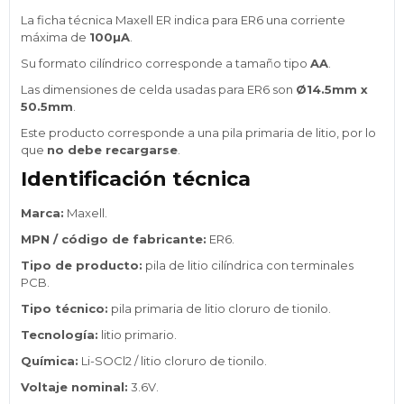
La ficha técnica Maxell ER indica para ER6 una corriente
máxima de
100µA
.
Su formato cilíndrico corresponde a tamaño tipo
AA
.
Las dimensiones de celda usadas para ER6 son
Ø14.5mm x
50.5mm
.
Este producto corresponde a una pila primaria de litio, por lo
que
no debe recargarse
.
Identificación técnica
Marca:
Maxell.
MPN / código de fabricante:
ER6.
Tipo de producto:
pila de litio cilíndrica con terminales
PCB.
Tipo técnico:
pila primaria de litio cloruro de tionilo.
Tecnología:
litio primario.
Química:
Li-SOCl2 / litio cloruro de tionilo.
Voltaje nominal:
3.6V.