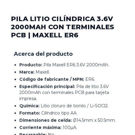
PILA LITIO CILÍNDRICA 3.6V
2000MAH CON TERMINALES
PCB | MAXELL ER6
Acerca del producto
Producto:
Pila Maxell ER6 3.6V 2000mAh.
Marca:
Maxell.
Código de fabricante / MPN:
ER6.
Especificación principal:
Pila de litio 3.6V
2000mAh con terminales PCB para tarjeta
impresa.
Química:
Litio cloruro de tionilo / Li-SOCl2.
Formato:
Cilíndrico tipo AA.
Dimensiones de celda:
Ø14.5mm x 50.5mm.
Corriente máxima:
100µA.
Recargable:
No.