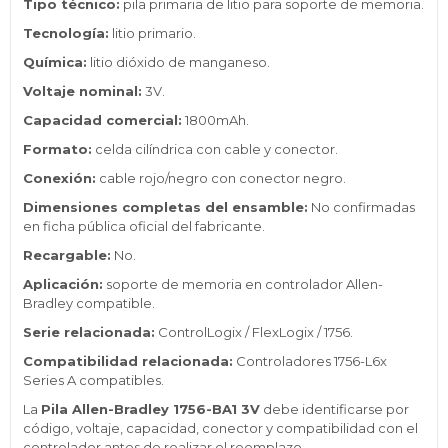
Tipo técnico:
pila primaria de litio para soporte de memoria.
Tecnología:
litio primario.
Química:
litio dióxido de manganeso.
Voltaje nominal:
3V.
Capacidad comercial:
1800mAh.
Formato:
celda cilíndrica con cable y conector.
Conexión:
cable rojo/negro con conector negro.
Dimensiones completas del ensamble:
No confirmadas
en ficha pública oficial del fabricante.
Recargable:
No.
Aplicación:
soporte de memoria en controlador Allen-
Bradley compatible.
Serie relacionada:
ControlLogix / FlexLogix / 1756.
Compatibilidad relacionada:
Controladores 1756-L6x
Series A compatibles.
La
Pila Allen-Bradley 1756-BA1 3V
debe identificarse por
código, voltaje, capacidad, conector y compatibilidad con el
controlador antes de realizar el reemplazo.