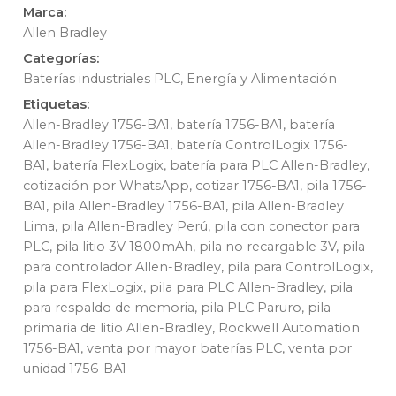
Marca:
Allen Bradley
Categorías:
Baterías industriales PLC
,
Energía y Alimentación
Etiquetas:
Allen-Bradley 1756-BA1
,
batería 1756-BA1
,
batería
Allen-Bradley 1756-BA1
,
batería ControlLogix 1756-
BA1
,
batería FlexLogix
,
batería para PLC Allen-Bradley
,
cotización por WhatsApp
,
cotizar 1756-BA1
,
pila 1756-
BA1
,
pila Allen-Bradley 1756-BA1
,
pila Allen-Bradley
Lima
,
pila Allen-Bradley Perú
,
pila con conector para
PLC
,
pila litio 3V 1800mAh
,
pila no recargable 3V
,
pila
para controlador Allen-Bradley
,
pila para ControlLogix
,
pila para FlexLogix
,
pila para PLC Allen-Bradley
,
pila
para respaldo de memoria
,
pila PLC Paruro
,
pila
primaria de litio Allen-Bradley
,
Rockwell Automation
1756-BA1
,
venta por mayor baterías PLC
,
venta por
unidad 1756-BA1