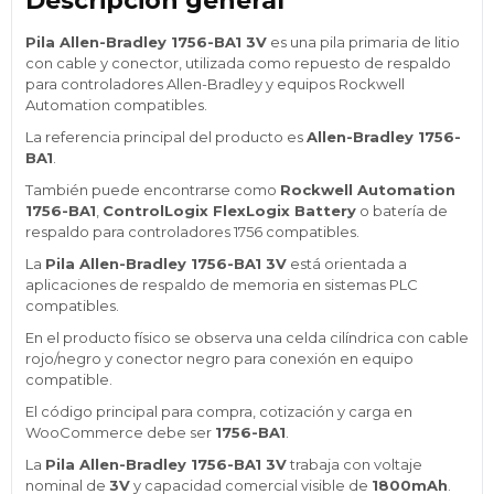
Descripción general
Pila Allen-Bradley 1756-BA1 3V
es una pila primaria de litio
con cable y conector, utilizada como repuesto de respaldo
para controladores Allen-Bradley y equipos Rockwell
Automation compatibles.
La referencia principal del producto es
Allen-Bradley 1756-
BA1
.
También puede encontrarse como
Rockwell Automation
1756-BA1
,
ControlLogix FlexLogix Battery
o batería de
respaldo para controladores 1756 compatibles.
La
Pila Allen-Bradley 1756-BA1 3V
está orientada a
aplicaciones de respaldo de memoria en sistemas PLC
compatibles.
En el producto físico se observa una celda cilíndrica con cable
rojo/negro y conector negro para conexión en equipo
compatible.
El código principal para compra, cotización y carga en
WooCommerce debe ser
1756-BA1
.
La
Pila Allen-Bradley 1756-BA1 3V
trabaja con voltaje
nominal de
3V
y capacidad comercial visible de
1800mAh
.