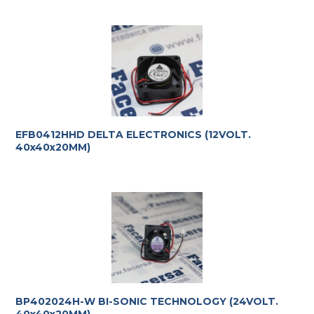
EFB0412HHD DELTA ELECTRONICS (12VOLT.
40x40x20MM)
Te ayudamos con la elección más adecuada
a tus
requerimientos.
BP402024H-W BI-SONIC TECHNOLOGY (24VOLT.
40x40x20MM)