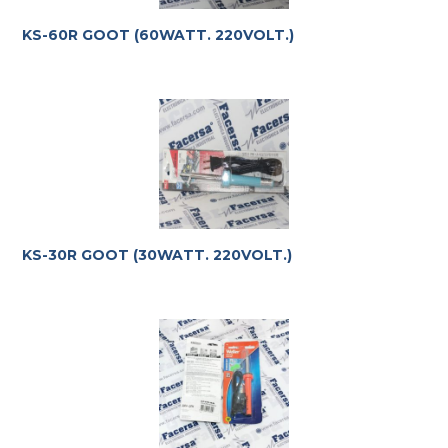
KS-60R GOOT (60WATT. 220VOLT.)
KS-30R GOOT (30WATT. 220VOLT.)
Te ayudamos con la elección más adecuada
a tus
requerimientos.