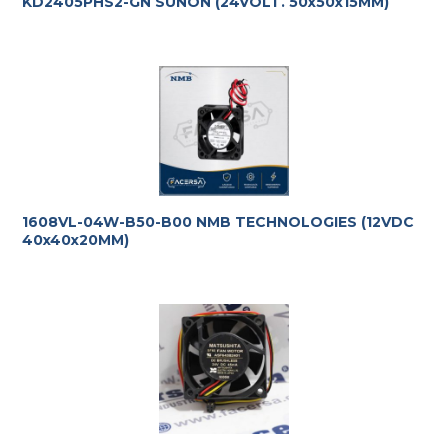
KD2405PHS2-GN SUNON (24VOLT. 50x50x15MM)
1608VL-04W-B50-B00 NMB TECHNOLOGIES (12VDC
40x40x20MM)