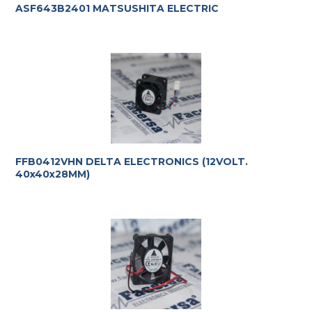
ASF643B2401 MATSUSHITA ELECTRIC
FFB0412VHN DELTA ELECTRONICS (12VOLT.
40x40x28MM)
Te ayudamos con la elección más adecuada
a tus
requerimientos.