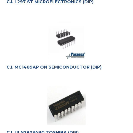
C.I. L297 ST MICROELECTRONICS (DIP)
C.I. MC1489AP ON SEMICONDUCTOR (DIP)
C.I. ULN2803APG TOSHIBA (DIP)