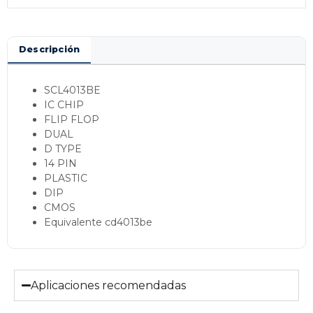
Descripción
SCL4013BE
IC CHIP
FLIP FLOP
DUAL
D TYPE
14 PIN
PLASTIC
DIP
CMOS
Equivalente cd4013be
Aplicaciones recomendadas