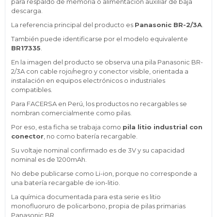
para respaldo de memoria o alimentación auxiliar de baja
descarga.
La referencia principal del producto es
Panasonic BR-2/3A
.
También puede identificarse por el modelo equivalente
BR17335
.
En la imagen del producto se observa una pila Panasonic BR-
2/3A con cable rojo/negro y conector visible, orientada a
instalación en equipos electrónicos o industriales
compatibles.
Para FACERSA en Perú, los productos no recargables se
nombran comercialmente como pilas.
Por eso, esta ficha se trabaja como
pila litio industrial con
conector
, no como batería recargable.
Su voltaje nominal confirmado es de 3V y su capacidad
nominal es de 1200mAh.
No debe publicarse como Li-ion, porque no corresponde a
una batería recargable de ion-litio.
La química documentada para esta serie es litio
monofluoruro de policarbono, propia de pilas primarias
Panasonic BR.