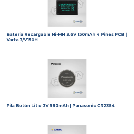
Batería Recargable Ni-MH 3.6V 150mAh 4 Pines PCB |
Varta 3/V150H
Te ayudamos con la elección más adecuada
a tus
requerimientos.
Pila Botón Litio 3V 560mAh | Panasonic CR2354