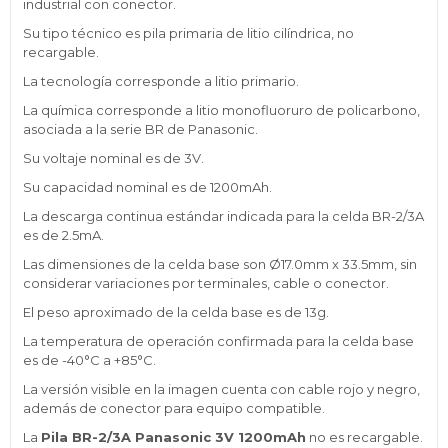
industrial con conector.
Su tipo técnico es pila primaria de litio cilíndrica, no
recargable.
La tecnología corresponde a litio primario.
La química corresponde a litio monofluoruro de policarbono,
asociada a la serie BR de Panasonic.
Su voltaje nominal es de 3V.
Su capacidad nominal es de 1200mAh.
La descarga continua estándar indicada para la celda BR-2/3A
es de 2.5mA.
Las dimensiones de la celda base son Ø17.0mm x 33.5mm, sin
considerar variaciones por terminales, cable o conector.
El peso aproximado de la celda base es de 13g.
La temperatura de operación confirmada para la celda base
es de -40°C a +85°C.
La versión visible en la imagen cuenta con cable rojo y negro,
además de conector para equipo compatible.
La
Pila BR-2/3A Panasonic 3V 1200mAh
no es recargable.