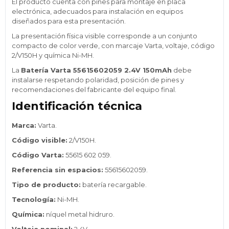
El producto cuenta con pines para montaje en placa
electrónica, adecuados para instalación en equipos
diseñados para esta presentación.
La presentación física visible corresponde a un conjunto
compacto de color verde, con marcaje Varta, voltaje, código
2/V150H y química Ni-MH.
La
Batería Varta 55615602059 2.4V 150mAh
debe
instalarse respetando polaridad, posición de pines y
recomendaciones del fabricante del equipo final.
Identificación técnica
Marca:
Varta.
Código visible:
2/V150H.
Código Varta:
55615 602 059.
Referencia sin espacios:
55615602059.
Tipo de producto:
batería recargable.
Tecnología:
Ni-MH.
Química:
níquel metal hidruro.
Voltaje nominal:
2.4V.