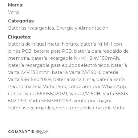
Marca:
Varta
Categorías:
Baterías recargables
,
Energía y Alimentación
Etiquetas:
batería de níquel metal hidruro
,
batería Ni-MH con
pines PCB
,
batería para PCB
,
batería para respaldo de
memoria
,
batería recargable Ni-MH 2.4V 150mAh
,
batería recargable para equipos electrónicos
,
batería
Varta 2.4V 150mAh
,
batería Varta 2/V150H
,
batería
Varta 55615602059
,
batería Varta Lima
,
batería Varta
Paruro
,
batería Varta Perú
,
cotización por WhatsApp
,
cotizar Varta 55615602059
,
Varta 2/V150H
,
Varta 55615
602 059
,
Varta 55615602059
,
venta por mayor
baterías recargables
,
venta por unidad batería Varta
COMPARTIR