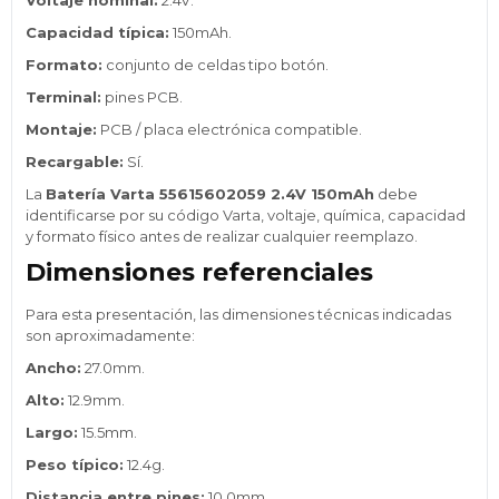
Capacidad típica:
150mAh.
Formato:
conjunto de celdas tipo botón.
Terminal:
pines PCB.
Montaje:
PCB / placa electrónica compatible.
Recargable:
Sí.
La
Batería Varta 55615602059 2.4V 150mAh
debe
identificarse por su código Varta, voltaje, química, capacidad
y formato físico antes de realizar cualquier reemplazo.
Dimensiones referenciales
Para esta presentación, las dimensiones técnicas indicadas
son aproximadamente:
Ancho:
27.0mm.
Alto:
12.9mm.
Largo:
15.5mm.
Peso típico:
12.4g.
Distancia entre pines:
10.0mm.