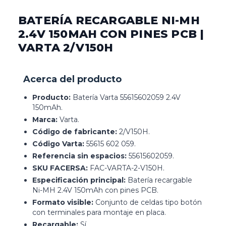
BATERÍA RECARGABLE NI-MH
2.4V 150MAH CON PINES PCB |
VARTA 2/V150H
Acerca del producto
Producto:
Batería Varta 55615602059 2.4V
150mAh.
Marca:
Varta.
Código de fabricante:
2/V150H.
Código Varta:
55615 602 059.
Referencia sin espacios:
55615602059.
SKU FACERSA:
FAC-VARTA-2-V150H.
Especificación principal:
Batería recargable
Ni-MH 2.4V 150mAh con pines PCB.
Formato visible:
Conjunto de celdas tipo botón
con terminales para montaje en placa.
Recargable:
Sí.