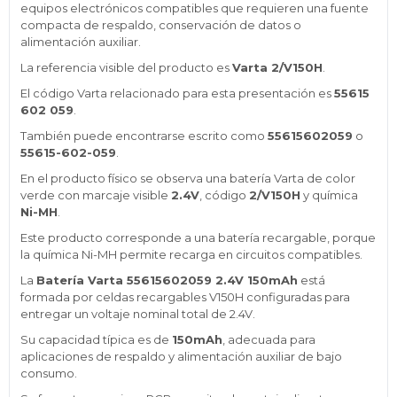
equipos electrónicos compatibles que requieren una fuente
compacta de respaldo, conservación de datos o
alimentación auxiliar.
La referencia visible del producto es
Varta 2/V150H
.
El código Varta relacionado para esta presentación es
55615
602 059
.
También puede encontrarse escrito como
55615602059
o
55615-602-059
.
En el producto físico se observa una batería Varta de color
verde con marcaje visible
2.4V
, código
2/V150H
y química
Ni-MH
.
Este producto corresponde a una batería recargable, porque
la química Ni-MH permite recarga en circuitos compatibles.
La
Batería Varta 55615602059 2.4V 150mAh
está
formada por celdas recargables V150H configuradas para
entregar un voltaje nominal total de 2.4V.
Su capacidad típica es de
150mAh
, adecuada para
aplicaciones de respaldo y alimentación auxiliar de bajo
consumo.