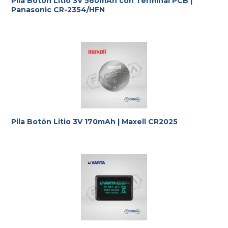
Pila Botón Litio 3V 560mAh con Terminal PCB |
Panasonic CR-2354/HFN
Pila Botón Litio 3V 170mAh | Maxell CR2025