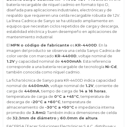
batería recargable de níquel cadmio en formato tipo D,
diseñada para aplicaciones industriales, electrónicas y de
respaldo que requieren una celda recargable robusta de 1.2V.
La línea Cadnica de Sanyo se ha utilizado ampliamente en
equipos que necesitan ciclos repetidos de carga y descarga,
estabilidad eléctrica y buen desempeño en aplicaciones de
mantenimiento industrial.
El
MPN o código de fabricante
es
KR-4400D
. En la
imagen del producto se observa una celda Sanyo Cadnica de
color verde con marcado
KR-4400D
, voltaje nominal de
1.2V
y capacidad nominal de
4400mAh
. Esta referencia
corresponde a una batería recargable de tecnología
Ni-Cd
,
también conocida como níquel cadmio.
La ficha técnica de Sanyo para KR-4400D indica capacidad
nominal de
4400mAh
, voltaje nominal de
1.2V
, corriente de
carga de
440mA
, tiempo de carga de
14 a 16 horas
,
temperatura de carga de
0°C a +45°C
, temperatura de
descarga de
-20°C a +60°C
, temperatura de
almacenamiento de
-30°C a +50°C
e impedancia interna
promedio de
3.8mΩ
. También indica dimensiones de celda
de
32.3mm de diámetro
y
60.0mm de altura
.
FACERSA / Facer Soluciones Electrónicas S.A.C. distribuye y