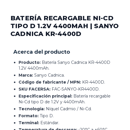
BATERÍA RECARGABLE NI-CD
TIPO D 1.2V 4400MAH | SANYO
CADNICA KR-4400D
Acerca del producto
Producto:
Batería Sanyo Cadnica KR-4400D
1.2V 4400mAh.
Marca:
Sanyo Cadnica.
Código de fabricante / MPN:
KR-4400D.
SKU FACERSA:
FAC-SANYO-KR4400D.
Especificación principal:
Batería recargable
Ni-Cd tipo D de 1.2V y 4400mAh.
Tecnología:
Níquel Cadmio / Ni-Cd.
Formato:
Tipo D.
Terminal:
Estándar.
Temperatura de descarga:
-20°C a +60°C.