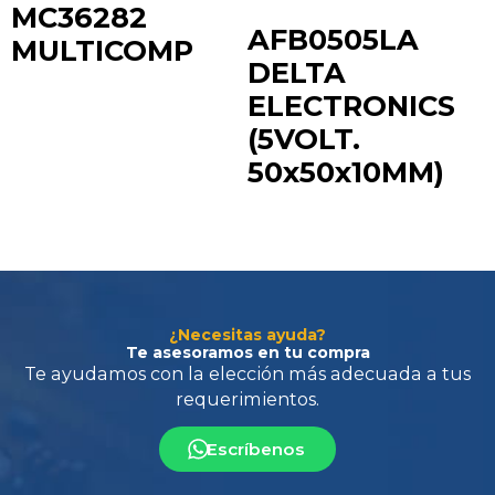
MC36282
AFB0505LA
MULTICOMP
DELTA
ELECTRONICS
(5VOLT.
Te ayudamos con la elección más adecuada
a tus
50x50x10MM)
requerimientos.
¿Necesitas ayuda?
Te asesoramos en tu compra
Escríbenos