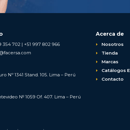
o
Acerca de
9 354 702 | +51 997 802 966
Nosotros
s@facersa.com
Tienda
Marcas
Catálogos E
uro Nº 1341 Stand. 105. Lima – Perú
Contacto
ntevideo № 1059 Of. 407. Lima – Perú