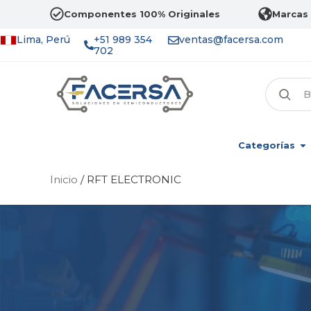
Componentes 100% Originales
Marcas 
Lima, Perú
+51 989 354
ventas@facersa.com
702
Categorías
Inicio
/ RFT ELECTRONIC