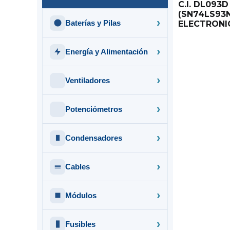
C.I. DL093D
(SN74LS93N
Baterías y Pilas
ELECTRONIC
Energía y Alimentación
Ventiladores
Potenciómetros
Condensadores
Cables
Módulos
Fusibles