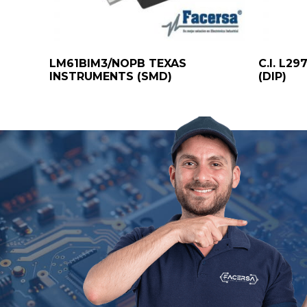
LM61BIM3/NOPB TEXAS
C.I. L2
INSTRUMENTS (SMD)
(DIP)