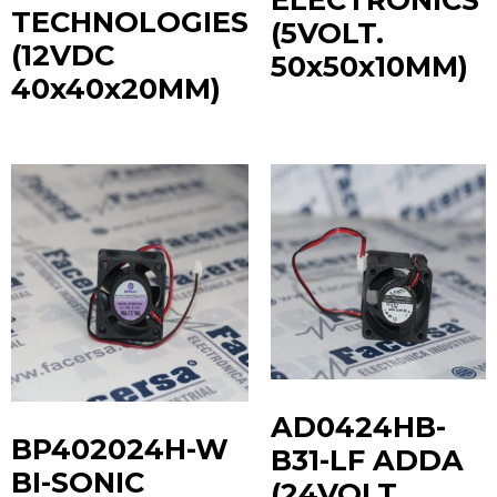
TECHNOLOGIES
(5VOLT.
(12VDC
50x50x10MM)
40x40x20MM)
AD0424HB-
BP402024H-W
B31-LF ADDA
BI-SONIC
(24VOLT