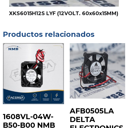
XKS6015H12S LYF (12VOLT. 60x60x15MM)
Productos relacionados
AFB0505LA
1608VL-04W-
DELTA
B50-B00 NMB
ELECTRONICS