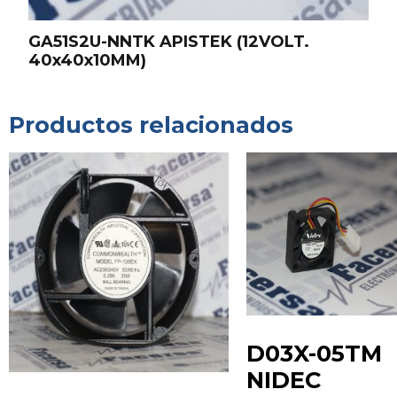
GA51S2U-NNTK APISTEK (12VOLT.
40x40x10MM)
Productos relacionados
D03X-05TM
NIDEC