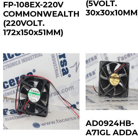
(5VOLT.
FP-108EX-220V
30x30x10MM
COMMONWEALTH
(220VOLT.
172x150x51MM)
AD0924HB-
A71GL ADDA