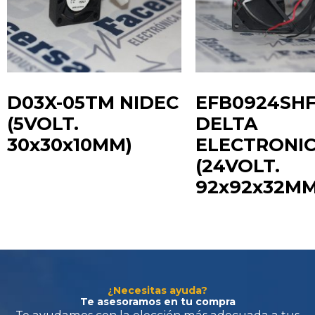
D03X-05TM NIDEC
EFB0924SH
(5VOLT.
DELTA
30x30x10MM)
ELECTRONI
Te ayudamos con la elección más adecuada
a tus
(24VOLT.
requerimientos.
92x92x32MM
¿Necesitas ayuda?
Te asesoramos en tu compra