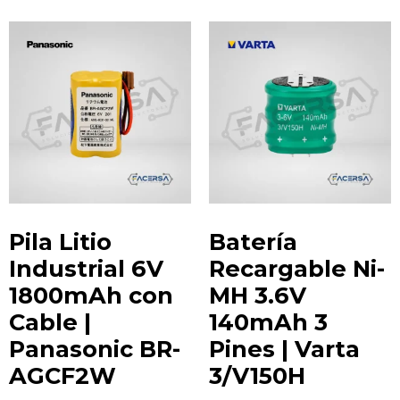
Te ayudamos con la elección más adecuada
a tus
requerimientos.
Pila Litio
Batería
Industrial 6V
Recargable Ni-
1800mAh con
MH 3.6V
Cable |
140mAh 3
Panasonic BR-
Pines | Varta
AGCF2W
3/V150H