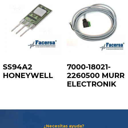
Te ayudamos con la elección más adecuada
a tus
requerimientos.
SS94A2
7000-18021-
HONEYWELL
2260500 MURR
ELECTRONIK
¿Necesitas ayuda?