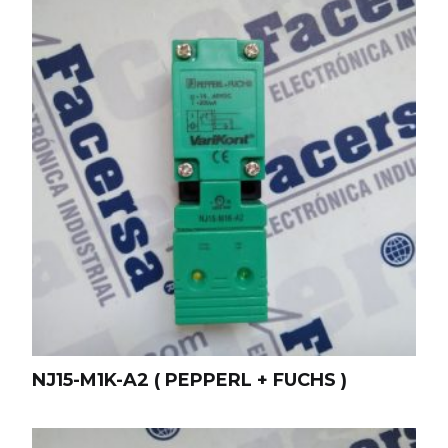
NJ15-M1K-A2 ( PEPPERL + FUCHS )