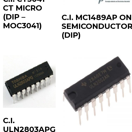
CT MICRO
(DIP –
C.I. MC1489AP ON
MOC3041)
SEMICONDUCTO
(DIP)
C.I.
ULN2803APG