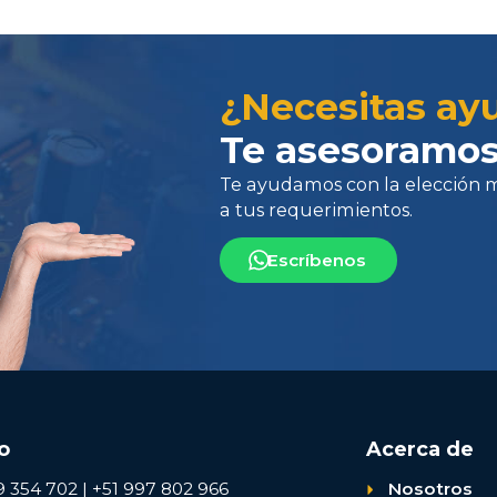
Te ayudamos con la elección más 
¿Necesitas ay
a tus requerimientos.
Te asesoramos
Escríbenos
o
Acerca de
9 354 702 | +51 997 802 966
Nosotros