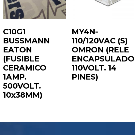
C10G1
MY4N-
BUSSMANN
110/120VAC (S)
EATON
OMRON (RELE
(FUSIBLE
ENCAPSULADO
CERAMICO
110VOLT. 14
1AMP.
PINES)
Te ayudamos con la elección más adecuada
a tus
500VOLT.
requerimientos.
10x38MM)