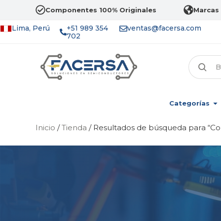
Componentes 100% Originales
Marcas 
Lima, Perú
+51 989 354
ventas@facersa.com
702
Categorías
Inicio
/
Tienda
/ Resultados de búsqueda para “C